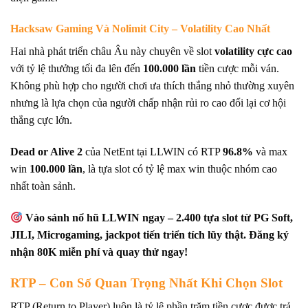
Hacksaw Gaming Và Nolimit City – Volatility Cao Nhất
Hai nhà phát triển châu Âu này chuyên về slot
volatility cực cao
với tỷ lệ thưởng tối đa lên đến
100.000 lần
tiền cược mỗi ván.
Không phù hợp cho người chơi ưa thích thắng nhỏ thường xuyên
nhưng là lựa chọn của người chấp nhận rủi ro cao đổi lại cơ hội
thắng cực lớn.
Dead or Alive 2
của NetEnt tại LLWIN có RTP
96.8%
và max
win
100.000 lần
, là tựa slot có tỷ lệ max win thuộc nhóm cao
nhất toàn sảnh.
Vào sảnh nổ hũ LLWIN ngay – 2.400 tựa slot từ PG Soft,
JILI, Microgaming, jackpot tiến triển tích lũy thật. Đăng ký
nhận 80K miễn phí và quay thử ngay!
RTP – Con Số Quan Trọng Nhất Khi Chọn Slot
RTP (Return to Player) luôn là tỷ lệ phần trăm tiền cược được trả