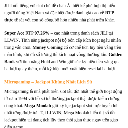
JILI nổi tiếng với slot chủ đề châu Á thiết kế phù hợp thị hiếu
người dùng Việt Nam và đặc biệt được đánh giá cao về
RTP
thực tế
sát với con số công bố hơn nhiều nhà phát triển khác.
Super Ace
RTP
97.26%
– cao nhất trong danh sách JILI tại
LLWIN. Tính năng jackpot nội bộ bốn cấp kích hoạt ngẫu nhiên
trong ván chơi.
Money Coming
có cơ chế tích lũy tiền vàng trên
màn hình, khi đủ số lượng thì kích hoạt vòng thưởng lớn.
Golden
Bank
với tính năng Hold and Win giữ các ký hiệu tiền vàng qua
ba lượt quay thêm, mỗi ký hiệu mới xuất hiện reset lại ba lượt.
Microgaming – Jackpot Khủng Nhất Lịch Sử
Microgaming là nhà phát triển slot lâu đời nhất thế giới hoạt động
từ năm 1994 với hồ sơ trả thưởng jackpot thật được kiểm chứng
công khai.
Mega Moolah
giữ kỷ lục jackpot slot trực tuyến lớn
nhất từng được trả. Tại LLWIN, Mega Moolah hiển thị số tiền
jackpot hiện tại đang tích lũy theo thời gian thực ngay trên giao
diện game.