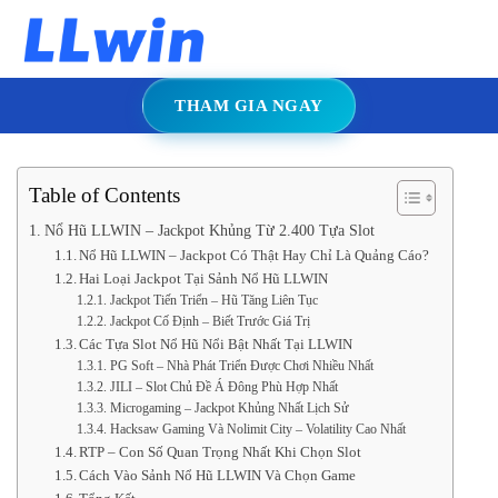
Skip
to
content
THAM GIA NGAY
Table of Contents
Nổ Hũ LLWIN – Jackpot Khủng Từ 2.400 Tựa Slot
Nổ Hũ LLWIN – Jackpot Có Thật Hay Chỉ Là Quảng Cáo?
Hai Loại Jackpot Tại Sảnh Nổ Hũ LLWIN
Jackpot Tiến Triển – Hũ Tăng Liên Tục
Jackpot Cố Định – Biết Trước Giá Trị
Các Tựa Slot Nổ Hũ Nổi Bật Nhất Tại LLWIN
PG Soft – Nhà Phát Triển Được Chơi Nhiều Nhất
JILI – Slot Chủ Đề Á Đông Phù Hợp Nhất
Microgaming – Jackpot Khủng Nhất Lịch Sử
Hacksaw Gaming Và Nolimit City – Volatility Cao Nhất
RTP – Con Số Quan Trọng Nhất Khi Chọn Slot
Cách Vào Sảnh Nổ Hũ LLWIN Và Chọn Game