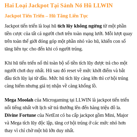
Hai Loại Jackpot Tại Sảnh Nổ Hũ LLWIN
Jackpot Tiến Triển – Hũ Tăng Liên Tục
Jackpot tiến triển là loại hũ
tích lũy không ngừng
từ một phần
tiền cược của tất cả người chơi trên toàn mạng lưới. Mỗi lượt quay
trên toàn thế giới đóng góp một phần nhỏ vào hũ, khiến con số
tăng liên tục cho đến khi có người trúng.
Khi hũ tiến triển nổ thì toàn bộ số tiền tích lũy được trả cho một
người chơi duy nhất. Hũ sau đó reset về mức khởi điểm và bắt
đầu tích lũy lại từ đầu. Mức hũ tích lũy càng lớn thì cơ hội trúng
càng hiếm nhưng giá trị nhận về càng khổng lồ.
Mega Moolah
của Microgaming tại LLWIN là jackpot tiến triển
nổi tiếng nhất với lịch sử trả thưởng lên đến hàng triệu đô la.
Divine Fortune
của NetEnt có ba cấp jackpot gồm Mini, Major
và Mega tích lũy độc lập, tăng cơ hội trúng ở các mức nhỏ hơn
thay vì chỉ chờ một hũ lớn duy nhất.