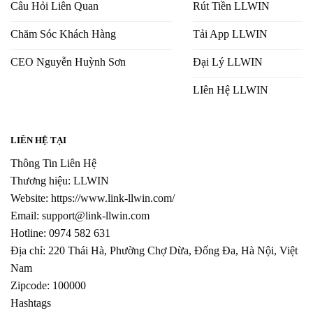
Câu Hỏi Liên Quan
Rút Tiền LLWIN
Chăm Sóc Khách Hàng
Tải App LLWIN
CEO Nguyễn Huỳnh Sơn
Đại Lý LLWIN
LIên Hệ LLWIN
LIÊN HỆ TẠI
Thông Tin Liên Hệ
Thương hiệu: LLWIN
Website: https://www.link-llwin.com/
Email:
support@link-llwin.com
Hotline: 0974 582 631
Địa chỉ: 220 Thái Hà, Phường Chợ Dừa, Đống Đa, Hà Nội, Việt
Nam
Zipcode: 100000
Hashtags