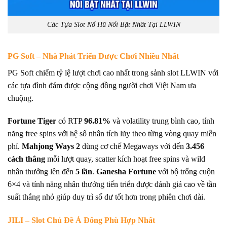
Các Tựa Slot Nổ Hũ Nổi Bật Nhất Tại LLWIN
PG Soft – Nhà Phát Triển Được Chơi Nhiều Nhất
PG Soft chiếm tỷ lệ lượt chơi cao nhất trong sảnh slot LLWIN với
các tựa đình đám được cộng đồng người chơi Việt Nam ưa
chuộng.
Fortune Tiger
có RTP
96.81%
và volatility trung bình cao, tính
năng free spins với hệ số nhân tích lũy theo từng vòng quay miễn
phí.
Mahjong Ways 2
dùng cơ chế Megaways với đến
3.456
cách thắng
mỗi lượt quay, scatter kích hoạt free spins và wild
nhân thưởng lên đến
5 lần
.
Ganesha Fortune
với bộ trống cuộn
6×4 và tính năng nhân thưởng tiến triển được đánh giá cao về tần
suất thắng nhỏ giúp duy trì số dư tốt hơn trong phiên chơi dài.
JILI – Slot Chủ Đề Á Đông Phù Hợp Nhất