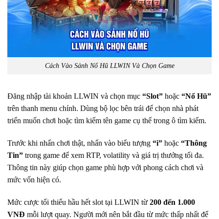
Cách Vào Sảnh Nổ Hũ LLWIN Và Chọn Game
Đăng nhập tài khoản LLWIN và chọn mục
“Slot”
hoặc
“Nổ Hũ”
trên thanh menu chính. Dùng bộ lọc bên trái để chọn nhà phát
triển muốn chơi hoặc tìm kiếm tên game cụ thể trong ô tìm kiếm.
Trước khi nhấn chơi thật, nhấn vào biểu tượng
“i”
hoặc
“Thông
Tin”
trong game để xem RTP, volatility và giá trị thưởng tối đa.
Thông tin này giúp chọn game phù hợp với phong cách chơi và
mức vốn hiện có.
Mức cược tối thiểu hầu hết slot tại LLWIN từ
200 đến 1.000
VNĐ
mỗi lượt quay. Người mới nên bắt đầu từ mức thấp nhất để