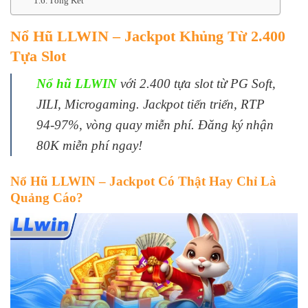
Tổng Kết
Nổ Hũ LLWIN – Jackpot Khủng Từ 2.400
Tựa Slot
Nổ hũ LLWIN
với 2.400 tựa slot từ PG Soft,
JILI, Microgaming. Jackpot tiến triển, RTP
94-97%, vòng quay miễn phí. Đăng ký nhận
80K miễn phí ngay!
Nổ Hũ LLWIN – Jackpot Có Thật Hay Chỉ Là
Quảng Cáo?