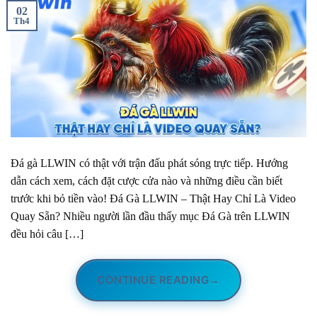
02
Th4
Đá gà LLWIN có thật với trận đấu phát sóng trực tiếp. Hướng
dẫn cách xem, cách đặt cược cửa nào và những điều cần biết
trước khi bỏ tiền vào! Đá Gà LLWIN – Thật Hay Chỉ Là Video
Quay Sẵn? Nhiều người lần đầu thấy mục Đá Gà trên LLWIN
đều hỏi câu […]
CONTINUE READING
→