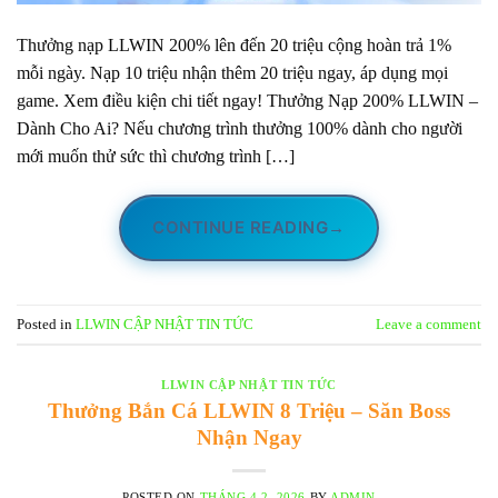
Thưởng nạp LLWIN 200% lên đến 20 triệu cộng hoàn trả 1%
mỗi ngày. Nạp 10 triệu nhận thêm 20 triệu ngay, áp dụng mọi
game. Xem điều kiện chi tiết ngay! Thưởng Nạp 200% LLWIN –
Dành Cho Ai? Nếu chương trình thưởng 100% dành cho người
mới muốn thử sức thì chương trình […]
CONTINUE READING
→
Posted in
LLWIN CẬP NHẬT TIN TỨC
Leave a comment
LLWIN CẬP NHẬT TIN TỨC
Thưởng Bắn Cá LLWIN 8 Triệu – Săn Boss
Nhận Ngay
POSTED ON
THÁNG 4 2, 2026
BY
ADMIN