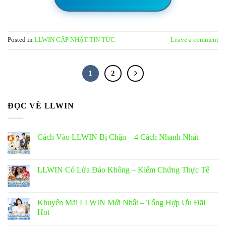
Posted in
LLWIN CẬP NHẬT TIN TỨC
Leave a comment
1
2
ĐỌC VỀ LLWIN
Cách Vào LLWIN Bị Chặn – 4 Cách Nhanh Nhất
LLWIN Có Lừa Đảo Không – Kiểm Chứng Thực Tế
Khuyến Mãi LLWIN Mới Nhất – Tổng Hợp Ưu Đãi
Hot