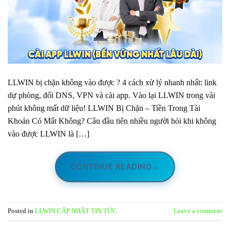
LLWIN bị chặn không vào được ? 4 cách xử lý nhanh nhất: link
dự phòng, đổi DNS, VPN và cài app. Vào lại LLWIN trong vài
phút không mất dữ liệu! LLWIN Bị Chặn – Tiền Trong Tài
Khoản Có Mất Không? Câu đầu tiên nhiều người hỏi khi không
vào được LLWIN là […]
CONTINUE READING
→
Posted in
LLWIN CẬP NHẬT TIN TỨC
Leave a comment