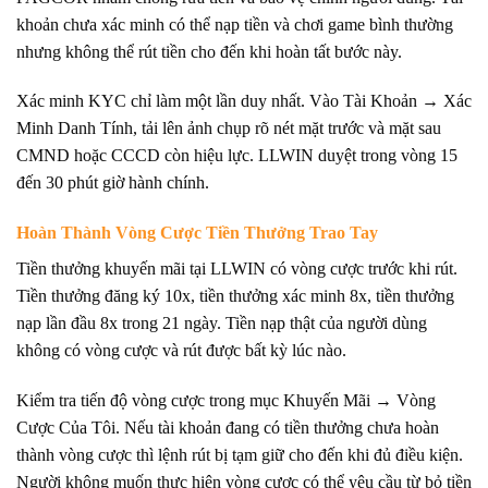
khoản chưa xác minh có thể nạp tiền và chơi game bình thường
nhưng không thể rút tiền cho đến khi hoàn tất bước này.
Xác minh KYC chỉ làm một lần duy nhất. Vào Tài Khoản → Xác
Minh Danh Tính, tải lên ảnh chụp rõ nét mặt trước và mặt sau
CMND hoặc CCCD còn hiệu lực. LLWIN duyệt trong vòng 15
đến 30 phút giờ hành chính.
Hoàn Thành Vòng Cược Tiền Thưởng Trao Tay
Tiền thưởng khuyến mãi tại LLWIN có vòng cược trước khi rút.
Tiền thưởng đăng ký 10x, tiền thưởng xác minh 8x, tiền thưởng
nạp lần đầu 8x trong 21 ngày. Tiền nạp thật của người dùng
không có vòng cược và rút được bất kỳ lúc nào.
Kiểm tra tiến độ vòng cược trong mục Khuyến Mãi → Vòng
Cược Của Tôi. Nếu tài khoản đang có tiền thưởng chưa hoàn
thành vòng cược thì lệnh rút bị tạm giữ cho đến khi đủ điều kiện.
Người không muốn thực hiện vòng cược có thể yêu cầu từ bỏ tiền