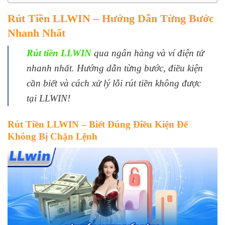
Rút Tiền LLWIN – Hướng Dẫn Từng Bước
Nhanh Nhất
Rút tiền LLWIN
qua ngân hàng và ví điện tử
nhanh nhất. Hướng dẫn từng bước, điều kiện
cần biết và cách xử lý lỗi rút tiền không được
tại LLWIN!
Rút Tiền LLWIN – Biết Đúng Điều Kiện Để
Không Bị Chặn Lệnh