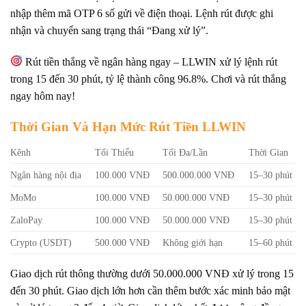
nhập thêm mã OTP 6 số gửi về điện thoại. Lệnh rút được ghi
nhận và chuyển sang trạng thái “Đang xử lý”.
Rút tiền thắng về ngân hàng ngay – LLWIN xử lý lệnh rút
trong 15 đến 30 phút, tỷ lệ thành công 96.8%. Chơi và rút thắng
ngay hôm nay!
Thời Gian Và Hạn Mức Rút Tiền LLWIN
Kênh
Tối Thiểu
Tối Đa/Lần
Thời Gian
Ngân hàng nội địa
100.000 VNĐ
500.000.000 VNĐ
15–30 phút
MoMo
100.000 VNĐ
50.000.000 VNĐ
15–30 phút
ZaloPay
100.000 VNĐ
50.000.000 VNĐ
15–30 phút
Crypto (USDT)
500.000 VNĐ
Không giới hạn
15–60 phút
Giao dịch rút thông thường dưới 50.000.000 VNĐ xử lý trong 15
đến 30 phút. Giao dịch lớn hơn cần thêm bước xác minh bảo mật