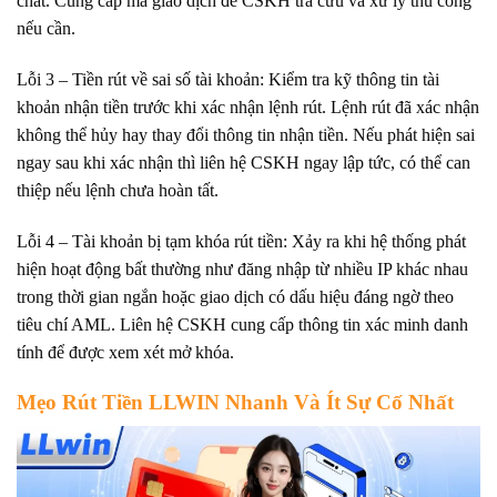
chat. Cung cấp mã giao dịch để CSKH tra cứu và xử lý thủ công
nếu cần.
Lỗi 3 – Tiền rút về sai số tài khoản: Kiểm tra kỹ thông tin tài
khoản nhận tiền trước khi xác nhận lệnh rút. Lệnh rút đã xác nhận
không thể hủy hay thay đổi thông tin nhận tiền. Nếu phát hiện sai
ngay sau khi xác nhận thì liên hệ CSKH ngay lập tức, có thể can
thiệp nếu lệnh chưa hoàn tất.
Lỗi 4 – Tài khoản bị tạm khóa rút tiền: Xảy ra khi hệ thống phát
hiện hoạt động bất thường như đăng nhập từ nhiều IP khác nhau
trong thời gian ngắn hoặc giao dịch có dấu hiệu đáng ngờ theo
tiêu chí AML. Liên hệ CSKH cung cấp thông tin xác minh danh
tính để được xem xét mở khóa.
Mẹo Rút Tiền LLWIN Nhanh Và Ít Sự Cố Nhất