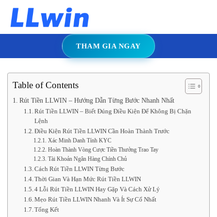
Skip
to
content
THAM GIA NGAY
Table of Contents
Rút Tiền LLWIN – Hướng Dẫn Từng Bước Nhanh Nhất
Rút Tiền LLWIN – Biết Đúng Điều Kiện Để Không Bị Chặn
Lệnh
Điều Kiện Rút Tiền LLWIN Cần Hoàn Thành Trước
Xác Minh Danh Tính KYC
Hoàn Thành Vòng Cược Tiền Thưởng Trao Tay
Tài Khoản Ngân Hàng Chính Chủ
Cách Rút Tiền LLWIN Từng Bước
Thời Gian Và Hạn Mức Rút Tiền LLWIN
4 Lỗi Rút Tiền LLWIN Hay Gặp Và Cách Xử Lý
Mẹo Rút Tiền LLWIN Nhanh Và Ít Sự Cố Nhất
Tổng Kết